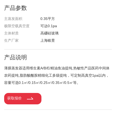
产品参数
主蒸发面积
0.35平方
极限空载真空度
可达0.1pa
主体材质
高硼硅玻璃
生产厂家
上海岐昱
产品说明
薄膜蒸发器适用维生素A/B/E/精油鱼油提纯,热敏性产品医药中间体
农药提纯,脂肪酸酰胺精细化工多级提纯，可定制高真空1pa以内，
容量可选0.1㎡/0.15
㎡/
0.25
㎡/
0.35
㎡/
0.5
㎡等。
获取报价