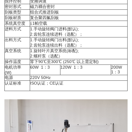
搅拌控制
变频调速
密封形式
磁力耦合密封
刮板类型
组合式推进刮板
刮板材质
复合聚四氟刮板
系统真空度
≦1帕空载
进料方式
1.手动旋转阀门进料(默认);
2.齿轮泵连续进料（选配）；
出料方式
1.手动旋转阀门出料(默认);
2.齿轮泵连续出料（选配）；
真空系统
1.旋转叶片真空系统(标配);
2.螺杆泵（选配）
操作温度
零下90℃至300℃ (250℃ 以上需定制)
电机功率
60W 1：3
120W 1：3
200W
1：3
(W)
电源
220V 50Hz
认证标准
ISO认证；CE认证