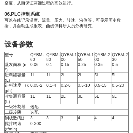
空度，从而保证蒸馏过程的高效进行。
06.PLC控制系统
可以在线记录温度、流量、压力、转速、液位等，可显示历史数
据，并自动生成报表、曲线供科研人员分析研究。
设备参数
型号
QYBM-
QYBM-
QYBM-1
QYBM-1
QYBM-2
QYBM-2
60
80
00
50
00
30
蒸发面积 (m
0.06
0.1
0.15
0.25
0.35
0.5
²)
进料罐容量
1L
1L
2L
2L
5L
5L
(L)
进料速度 （k
0.05-2
0.1-4
0.2-6
0.5-10
0.5-15
0.5-20
g/h）
收集瓶容量
1L
1L
2L
3L
5L
5L
(L)
一级冷凝器
选配
二级冷阱
选配
刮板数(组)
3
3
3
4
4
4
搅拌转速
0-300
(r/min)