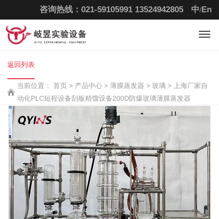
咨询热线：021-59105991
13524942805
中
En
/
返回列表
当前位置：
首页
>
产品中心 >
薄膜蒸发器 >
玻璃 >
上海厂家自
动化PLC短程设备刮板精馏设备200D防爆玻璃薄膜蒸发器