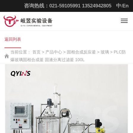
咨询热线：021-59105991
13524942805
中
En
/
返回列表
当前位置：
首页
>
产品中心 >
固相合成反应釜 >
玻璃 >
PLC防
爆玻璃固相合成釜 固液分离过滤釜 100L