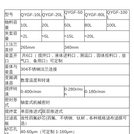
QYGF-50
QYGF-100
型号
QYGF-10L
QYGF-20L
QYGF-80L
L
L
物料容
10L
20L
50L
80L
100L
量
夹套容
≈2L
≈5L
≈15L
≈20L
量
上法兰
265mm
340mm
直径
釜盖开
共6口（ 搅拌口，液体进料口，测温口，固体投料口，放
口
气口、备用口）可定制
釜体与
304不锈钢法兰连接
釜盖
变频调
数显温度和转速
速器
搅拌转
0-280r/mi
0-400r/min
0-180r/min
速
n
密封形
轴套式机械密封
式
搅拌桨
单层推进式
双层推进式
过滤底
改性四氟砂芯(四氟、不锈钢、钛材，各种规格滤布滤膜可
板
选）
砂芯孔
40-60μm（可定制 1-160μm）