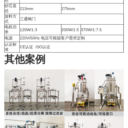
径
砂芯直
213mm
275mm
径
放料方
三通阀门
式
电机功
120W/1:3
200W/1:5
370W/1:7.5
率
电源
220V/50Hz 电压可根据客户需求定制
认证标
CE认证 ISO认证
准
其他案例