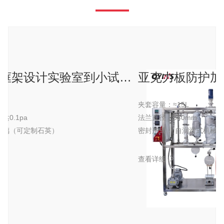
定制化加厚框架设计实验室到小试全面覆盖150D玻璃薄膜蒸发器
m²
夹套容量：
≈15L
可达0.1pa
法兰直径：
340mm
玻璃（可定制石英）
密封形式：
自润滑式机械密
查看详细