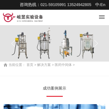
咨询热线：021-59105991
13524942805
中
En
/
当前位置：
首页
>
解决方案 >
医药中间体 >
成功案例展示