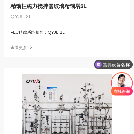
精馏柱磁力搅拌器玻璃精馏塔2L
QYJL-2L
PLC精馏系统整套：
QYJL-2L
查看更多
需要设备名称
旋蒸，反应釜，分子蒸馏，精馏塔