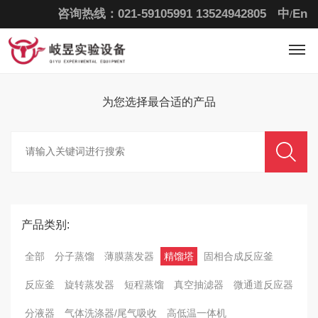
咨询热线：021-59105991
13524942805
中
En
/
为您选择最合适的
产品
产品类别:
全部
分子蒸馏
薄膜蒸发器
精馏塔
固相合成反应釜
反应釜
旋转蒸发器
短程蒸馏
真空抽滤器
微通道反应器
分液器
气体洗涤器/尾气吸收
高低温一体机