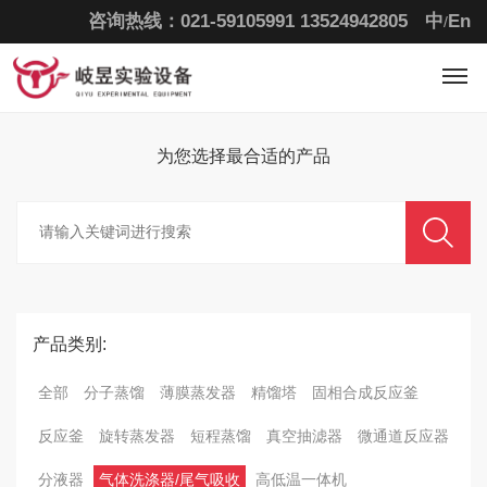
咨询热线：021-59105991
13524942805
中
En
/
为您选择最合适的
产品
产品类别:
全部
分子蒸馏
薄膜蒸发器
精馏塔
固相合成反应釜
反应釜
旋转蒸发器
短程蒸馏
真空抽滤器
微通道反应器
分液器
气体洗涤器/尾气吸收
高低温一体机