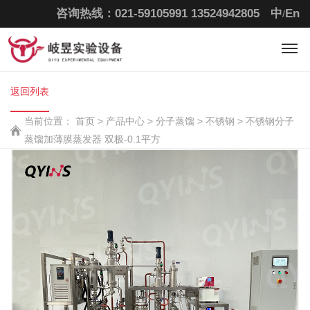
咨询热线：021-59105991
13524942805
中
En
/
返回列表
当前位置：
首页
>
产品中心 >
分子蒸馏 >
不锈钢 >
不锈钢分子
蒸馏加薄膜蒸发器 双极-0.1平方