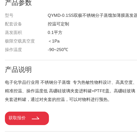
产品参数
型号
QYMD-0.1SS双极不锈钢分子蒸馏加薄膜蒸发
配套设备
控温可定制
蒸发面积
0.1平方
极限空载真空度
＜1Pa
操作温度
-90~250℃
产品说明
电子化学品行业用 不锈钢分子蒸馏 专为热敏性物料设计、高真空度、
精准控温、操作温度低 高硼硅玻璃夹套进料罐+PTFE盖。高硼硅玻璃
夹套进料罐，通过对夹套的控温，可以对物料进行预热。
获取报价