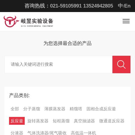
咨询热线：021-59105991
13524942805
中
En
/
为您选择最合适的
产品
产品类别:
全部
分子蒸馏
薄膜蒸发器
精馏塔
固相合成反应釜
反应釜
旋转蒸发器
短程蒸馏
真空抽滤器
微通道反应器
分液器
气体洗涤器/尾气吸收
高低温一体机