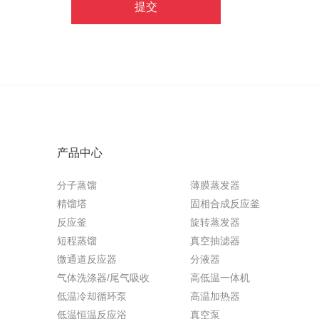
提交
产品中心
分子蒸馏
薄膜蒸发器
精馏塔
固相合成反应釜
反应釜
旋转蒸发器
短程蒸馏
真空抽滤器
微通道反应器
分液器
气体洗涤器/尾气吸收
高低温一体机
低温冷却循环泵
高温加热器
低温恒温反应浴
真空泵