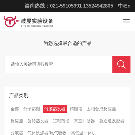
咨询热线：021-59105991
13524942805
中
En
/
为您选择最合适的
产品
产品类别:
全部
分子蒸馏
薄膜蒸发器
精馏塔
固相合成反应釜
反应釜
旋转蒸发器
短程蒸馏
真空抽滤器
微通道反应器
分液器
气体洗涤器/尾气吸收
高低温一体机