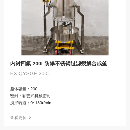
内衬四氟 200L防爆不锈钢过滤裂解合成釜
EX QYSGF-200L
釜体容量：
200L
密封：
轴套式机械密封
搅拌转速：
0~180r/min
查看更多