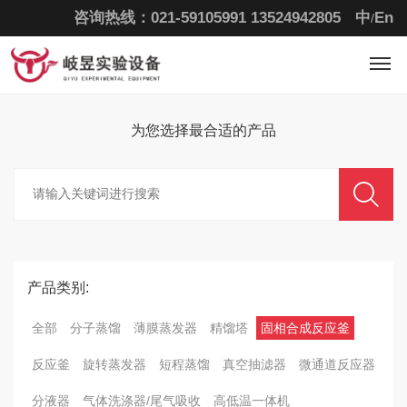
咨询热线：021-59105991
13524942805
中
En
/
为您选择最合适的
产品
产品类别:
全部
分子蒸馏
薄膜蒸发器
精馏塔
固相合成反应釜
反应釜
旋转蒸发器
短程蒸馏
真空抽滤器
微通道反应器
分液器
气体洗涤器/尾气吸收
高低温一体机