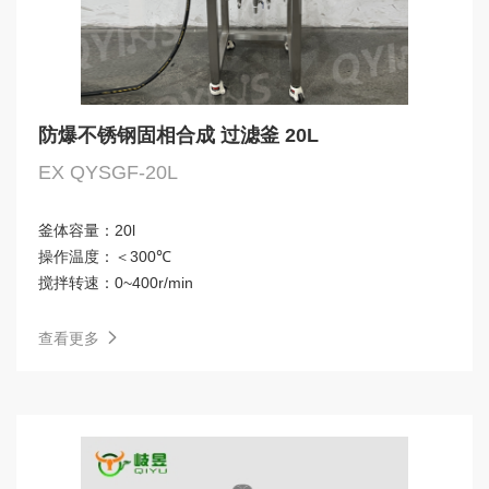
防爆不锈钢固相合成 过滤釜 20L
EX QYSGF-20L
釜体容量：
20l
操作温度：
＜300℃
搅拌转速：
0~400r/min
查看更多