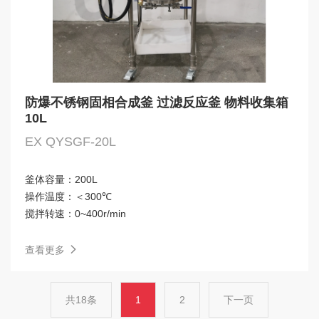
防爆不锈钢固相合成釜 过滤反应釜 物料收集箱
10L
EX QYSGF-20L
釜体容量：
200L
操作温度：
＜300℃
搅拌转速：
0~400r/min
查看更多
共18条
1
2
下一页