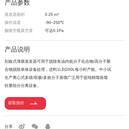
产品参数
蒸发器面积
0.25 m²
操作温度
-90~250℃
极限空载真空度
可达0.1Pa
产品说明
刮板式薄膜蒸发器可用于脱除鱼油内低分子化合物/高分子聚
合物脱除单体设备处理，进料1L到200L每小时产能。中小试
生产离心式多级/双极/多效分子蒸馏广泛用于提纯精馏蒸馏
轻重组分分离设备。
获取报价
分享