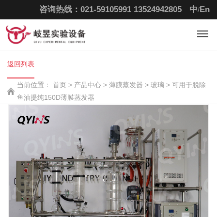
咨询热线：021-59105991
13524942805
中
En
/
返回列表
当前位置：
首页
>
产品中心 >
薄膜蒸发器 >
玻璃 >
可用于脱除
鱼油提纯150D薄膜蒸发器