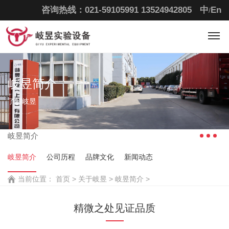
咨询热线：021-59105991
13524942805
中
En
/
岐昱简介
了解岐昱
岐昱简介
岐昱简介
公司历程
品牌文化
新闻动态
当前位置：
首页
>
关于岐昱 >
岐昱简介 >
精微之处见证品质