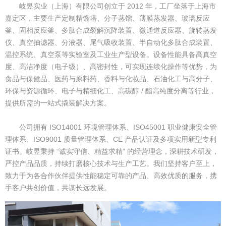
岐昱实业（上海）有限公司创立于 2012 年，工厂坐落于上海市
嘉定区，主要生产定制精馏塔、分子蒸馏、薄膜蒸发器、玻璃反应
釜、固相反应釜、多肽合成裂解沉降装置、微通道反应器、旋转蒸发
仪、真空抽滤器、分液器、尾气吸收装置、半自动化多肽合成装置、
温控系统、真空泵等实验室及工业生产型设备。设备性能具备高真空
度、高洁净度（电子级）、高密封性，可实现连续化操作等优势，为
食品与保健品、医药与原料药、香料与化妆品、石油化工与高分子、
环保与资源循环、电子与精细化工、高碳醇 / 酯高纯度分离等行业，
提供所需的一站式撬装解决方案。
公司拥有 ISO14001 环境管理体系、ISO45001 职业健康安全管
理体系、ISO9001 质量管理体系、CE 产品认证及多项实用新型专利
证书。岐昱秉持 “诚实守信、精益求精” 的经营理念，深耕技术研发，
严控产品品质，持续打磨核心技术与生产工艺。我们坚持客户至上，
致力于为各合作伙伴提供性能稳定可靠的产品、高效优质的服务，携
手客户共创价值，共谋长远发展。