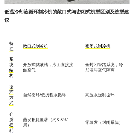
低温冷却液循环制冷机的敞口式与密闭式机型区别及选型建
议
特
敞口式制冷机
密闭式制冷机
征
系
统
开放式储液槽，液面直接接
全封闭管路系统，冷
结
触空气
却液与空气隔离
构
循
环
自然循环/低扬程泵循环
高压泵强制循环
方
式
介
质
蒸发损耗显著（约3-5%/
零蒸发（封闭系统）
损
周）
耗