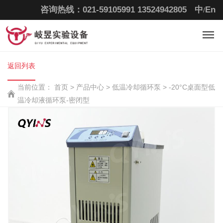
咨询热线：021-59105991
13524942805
中
En
/
返回列表
当前位置：
首页
>
产品中心 >
低温冷却循环泵 >
-20°C桌面型低
温冷却液循环泵-密闭型