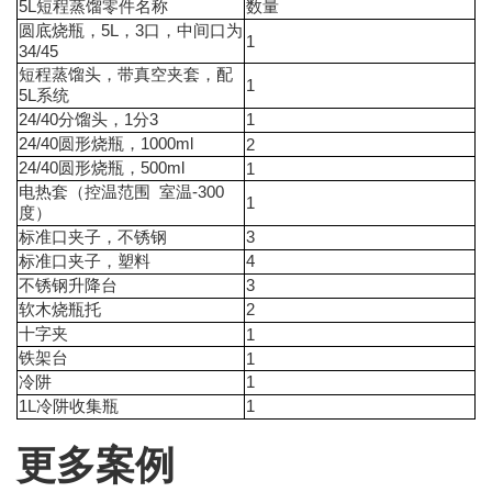
5L
短程蒸馏零件名称
数量
5L
3
圆底烧瓶，
，
口，中间口为
1
34/45
短程蒸馏头，带真空夹套，配
1
5L
系统
24/40
1
3
1
分馏头，
分
24/40
1000ml
圆形烧瓶，
2
24/40
500ml
圆形烧瓶，
1
-300
电热套（控温范围
室温
1
度）
3
标准口夹子，不锈钢
4
标准口夹子，塑料
3
不锈钢升降台
2
软木烧瓶托
十字夹
1
铁架台
1
1
冷阱
1L
1
冷阱收集瓶
更多案例