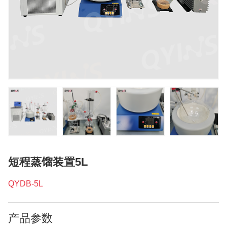
短程蒸馏装置5L
QYDB-5L
产品参数