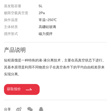
蒸发瓶容量
5L
极限空载真空度
2Pa
操作温度
常温~250℃
主体材质
高硼硅玻璃
搅拌形式
磁力搅拌
产品说明
短程蒸馏是一种特殊的液-液分离技术，主要在高真空状态下进行。
其基本原理是利用不同物质分子在真空条件下的平均自由程差异来
实现分离。
获取报价
分享