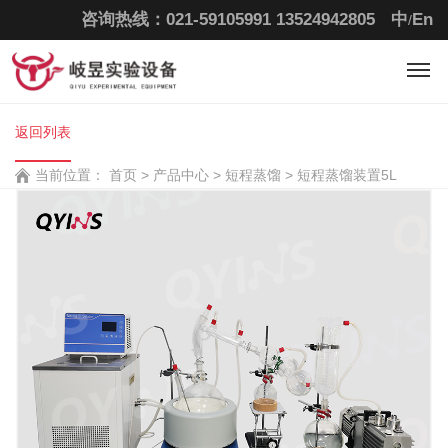
咨询热线：021-59105991
13524942805
中
En
/
返回列表
当前位置：
首页
>
产品中心 >
短程蒸馏 >
短程蒸馏装置5L