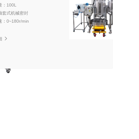
量：
100L
轴套式机械密封
速：
0~180r/min
细