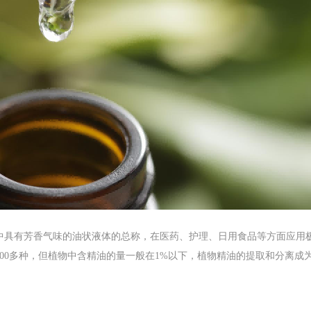
中具有芳香气味的油状液体的总称，在医药、护理、日用食品等方面应用
00多种，但植物中含精油的量一般在1%以下，植物精油的提取和分离成