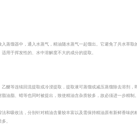
放入蒸馏器中，通入水蒸气，精油随水蒸气一起馏出。它避免了共水萃取
，适用于挥发性的、水中溶解度不大的成分的提取。
、乙醚等连续回流提取或冷浸提取，提取液可蒸馏或减压蒸馏除去溶剂，
树脂油脂、蜡等也同时被提出，致使精油含杂质较多，故必须进一步精制
榨法和吸收法，分别针对精油含量较丰富以及需保持精油原有新鲜香味的
质多。