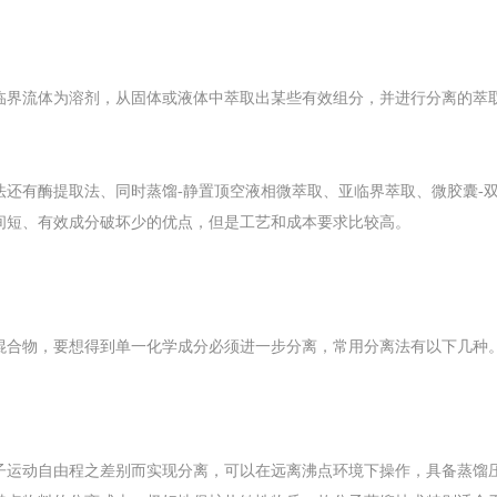
临界流体为溶剂，从固体或液体中萃取出某些有效组分，并进行分离的萃
法还有酶提取法、同时蒸馏-静置顶空液相微萃取、亚临界萃取、微胶囊-
间短、有效成分破坏少的优点，但是工艺和成本要求比较高。
混合物，要想得到单一化学成分必须进一步分离，常用分离法有以下几种
子运动自由程之差别而实现分离，可以在远离沸点环境下操作，具备蒸馏