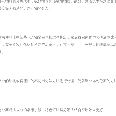
沸点物料的分离成本，极好地保护热敏性物质。故分子蒸馏技术特别适合于
温度极为敏感的天然产物的分离。
方法使精油中某些化合物呈固体状结晶析出，然后将固体物与其他液体成
小，需要多次纯化达到所需产品要求，在实际应用中，一般采用玻璃结晶
釜。
组分的结构或官能团的不同用化学方法进行处理，使各组分得到分离的方
是分离精油成分的常用手段。将色谱法与分馏法结合应用效果更好。