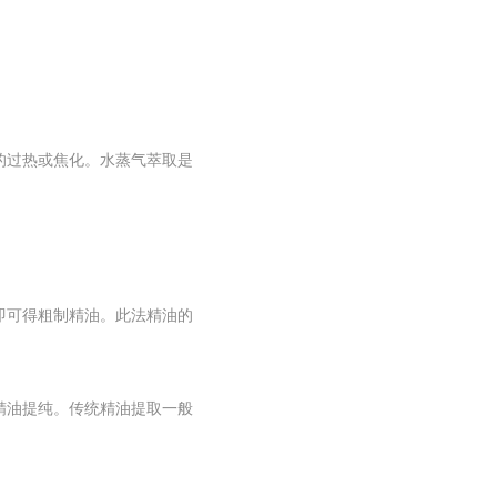
的过热或焦化。水蒸气萃取是
即可得粗制精油。此法精油的
。
精油提纯。传统精油提取一般