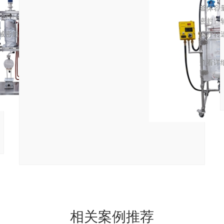
釜体容
密封：
械密封
搅拌转
查看详
相关案例推荐