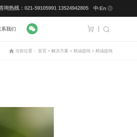
咨询热线：021-59105991
13524942805
中
En
/
联系我们
当前位置：
首页
>
解决方案 >
精油提纯 >
精油提纯