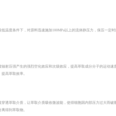
低温度条件下，对原料迅速施加100MPa以上的流体静压力，保压一定
波辐射压强产生的强烈空化效应和次级效应，提高萃取成分分子的运动速
，提高萃取效率。
波穿透萃取介质，让萃取介质吸收微波能，使得细胞因内部压力过大而破
分离得到萃取物。