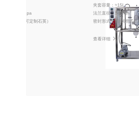
：
0.25m²
夹套容量：
≈15L
空度：
可达0.1pa
法兰直径：
340mm
高硼硅玻璃（可定制石英）
密封形式：
自润滑式机
查看详细