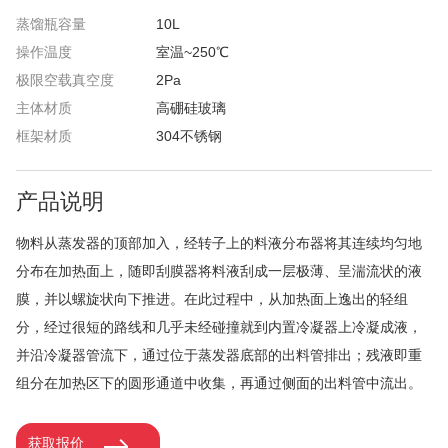
蒸馏瓶容量
10L
操作温度
室温~250℃
极限空载真空度
2Pa
主体材质
高硼硅玻璃
框架材质
304不锈钢
产品说明
物料从蒸发器的顶部加入，经转子上的料液分布器将其连续均匀地
分布在加热面上，随即刮膜器将料液刮成一层极薄、呈湍流状的液
膜，并以螺旋状向下推进。在此过程中，从加热面上逸出的轻组
分，经过很短的路线和几乎未经碰撞就到内置冷凝器上冷凝成液，
并沿冷凝器管流下，通过位于蒸发器底部的出料管排出；残液即重
组分在加热区下的圆形通道中收集，再通过侧面的出料管中流出。
获取报价